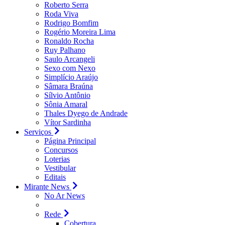
Roberto Serra
Roda Viva
Rodrigo Bomfim
Rogério Moreira Lima
Ronaldo Rocha
Ruy Palhano
Saulo Arcangeli
Sexo com Nexo
Simplício Araújo
Sâmara Braúna
Sílvio Antônio
Sônia Amaral
Thales Dyego de Andrade
Vítor Sardinha
Serviços
Página Principal
Concursos
Loterias
Vestibular
Editais
Mirante News
No Ar News
Rede
Cobertura