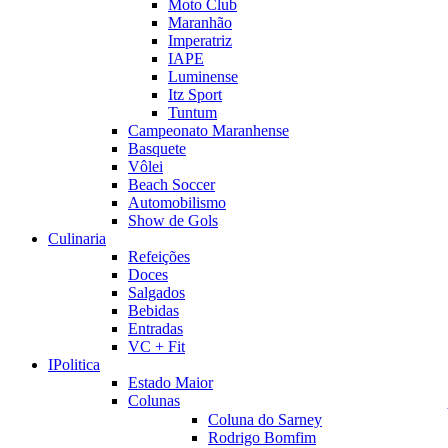
Moto Club
Maranhão
Imperatriz
IAPE
Luminense
Itz Sport
Tuntum
Campeonato Maranhense
Basquete
Vôlei
Beach Soccer
Automobilismo
Show de Gols
Culinaria
Refeições
Doces
Salgados
Bebidas
Entradas
VC + Fit
IPolitica
Estado Maior
Colunas
Coluna do Sarney
Rodrigo Bomfim