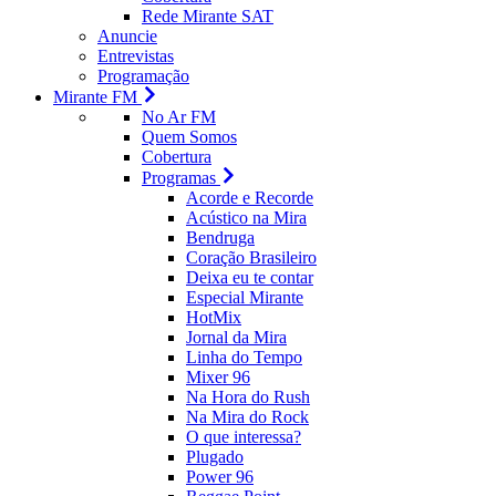
Rede Mirante SAT
Anuncie
Entrevistas
Programação
Mirante FM
No Ar FM
Quem Somos
Cobertura
Programas
Acorde e Recorde
Acústico na Mira
Bendruga
Coração Brasileiro
Deixa eu te contar
Especial Mirante
HotMix
Jornal da Mira
Linha do Tempo
Mixer 96
Na Hora do Rush
Na Mira do Rock
O que interessa?
Plugado
Power 96