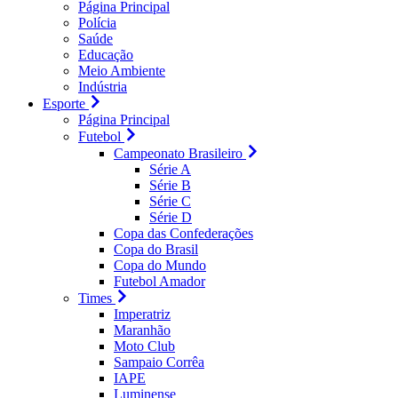
Página Principal
Polícia
Saúde
Educação
Meio Ambiente
Indústria
Esporte
Página Principal
Futebol
Campeonato Brasileiro
Série A
Série B
Série C
Série D
Copa das Confederações
Copa do Brasil
Copa do Mundo
Futebol Amador
Times
Imperatriz
Maranhão
Moto Club
Sampaio Corrêa
IAPE
Luminense