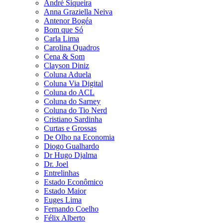
André Siqueira
Anna Graziella Neiva
Antenor Bogéa
Bom que Só
Carla Lima
Carolina Quadros
Cena & Som
Clayson Diniz
Coluna Aduela
Coluna Via Digital
Coluna do ACL
Coluna do Sarney
Coluna do Tio Nerd
Cristiano Sardinha
Curtas e Grossas
De Olho na Economia
Diogo Gualhardo
Dr Hugo Djalma
Dr. Joel
Entrelinhas
Estado Econômico
Estado Maior
Euges Lima
Fernando Coelho
Félix Alberto