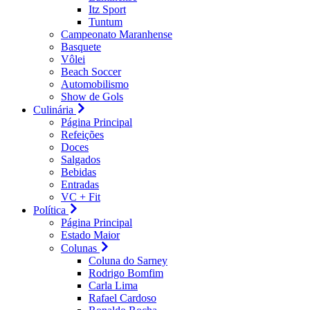
Itz Sport
Tuntum
Campeonato Maranhense
Basquete
Vôlei
Beach Soccer
Automobilismo
Show de Gols
Culinária
Página Principal
Refeições
Doces
Salgados
Bebidas
Entradas
VC + Fit
Política
Página Principal
Estado Maior
Colunas
Coluna do Sarney
Rodrigo Bomfim
Carla Lima
Rafael Cardoso