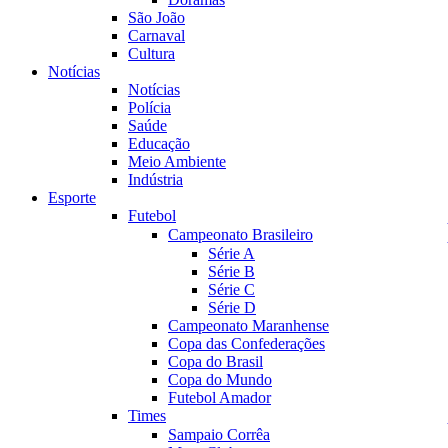
São João
Carnaval
Cultura
Notícias
Notícias
Polícia
Saúde
Educação
Meio Ambiente
Indústria
Esporte
Futebol
Campeonato Brasileiro
Série A
Série B
Série C
Série D
Campeonato Maranhense
Copa das Confederações
Copa do Brasil
Copa do Mundo
Futebol Amador
Times
Sampaio Corrêa