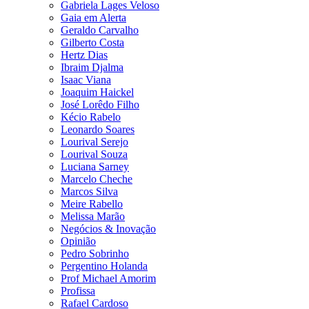
Gabriela Lages Veloso
Gaia em Alerta
Geraldo Carvalho
Gilberto Costa
Hertz Dias
Ibraim Djalma
Isaac Viana
Joaquim Haickel
José Lorêdo Filho
Kécio Rabelo
Leonardo Soares
Lourival Serejo
Lourival Souza
Luciana Sarney
Marcelo Cheche
Marcos Silva
Meire Rabello
Melissa Marão
Negócios & Inovação
Opinião
Pedro Sobrinho
Pergentino Holanda
Prof Michael Amorim
Profissa
Rafael Cardoso