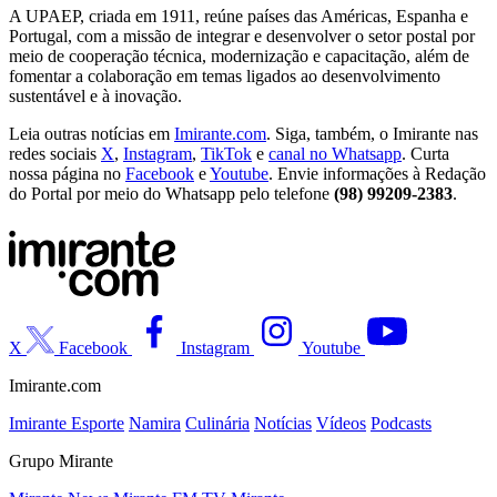
A UPAEP, criada em 1911, reúne países das Américas, Espanha e
Portugal, com a missão de integrar e desenvolver o setor postal por
meio de cooperação técnica, modernização e capacitação, além de
fomentar a colaboração em temas ligados ao desenvolvimento
sustentável e à inovação.
Leia outras notícias em
Imirante.com
. Siga, também, o Imirante nas
redes sociais
X
,
Instagram
,
TikTok
e
canal no Whatsapp
. Curta
nossa página no
Facebook
e
Youtube
. Envie informações à Redação
do Portal por meio do Whatsapp pelo telefone
(98) 99209-2383
.
X
Facebook
Instagram
Youtube
Imirante.com
Imirante Esporte
Namira
Culinária
Notícias
Vídeos
Podcasts
Grupo Mirante