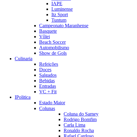
IAPE
Luminense
Itz Sport
Tuntum
Campeonato Maranhense
Basquete
Vôlei
Beach Soccer
Automobilismo
Show de Gols
Culinaria
Refeições
Doces
Salgados
Bebidas
Entradas
VC + Fit
IPolitica
Estado Maior
Colunas
Coluna do Sarney
Rodrigo Bomfim
Carla Lima
Ronaldo Rocha
Rafael Cardoso