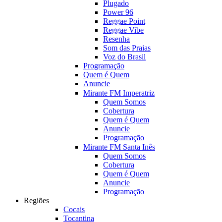
Plugado
Power 96
Reggae Point
Reggae Vibe
Resenha
Som das Praias
Voz do Brasil
Programação
Quem é Quem
Anuncie
Mirante FM Imperatriz
Quem Somos
Cobertura
Quem é Quem
Anuncie
Programação
Mirante FM Santa Inês
Quem Somos
Cobertura
Quem é Quem
Anuncie
Programação
Regiões
Cocais
Tocantina