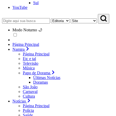
Sul
YouTube
Modo Noturno 🌙
Página Principal
Namira
Página Principal
Etc e tal
Televisão
Música
Papo de Dorama
Últimas Notícias
Doramas
São João
Carnaval
Cultura
Notícias
Página Principal
Polícia
Saúde