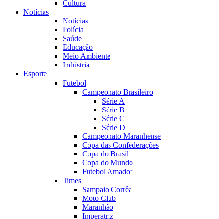
Cultura
Notícias
Notícias
Polícia
Saúde
Educação
Meio Ambiente
Indústria
Esporte
Futebol
Campeonato Brasileiro
Série A
Série B
Série C
Série D
Campeonato Maranhense
Copa das Confederações
Copa do Brasil
Copa do Mundo
Futebol Amador
Times
Sampaio Corrêa
Moto Club
Maranhão
Imperatriz