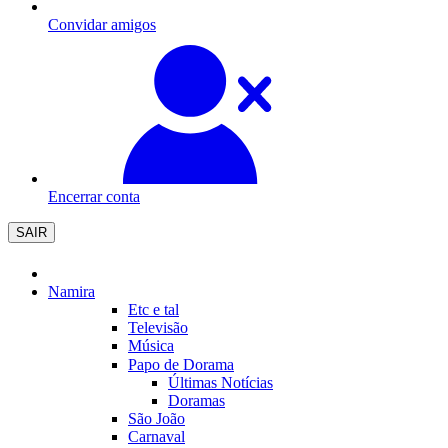
Convidar amigos
Encerrar conta
SAIR
Namira
Etc e tal
Televisão
Música
Papo de Dorama
Últimas Notícias
Doramas
São João
Carnaval