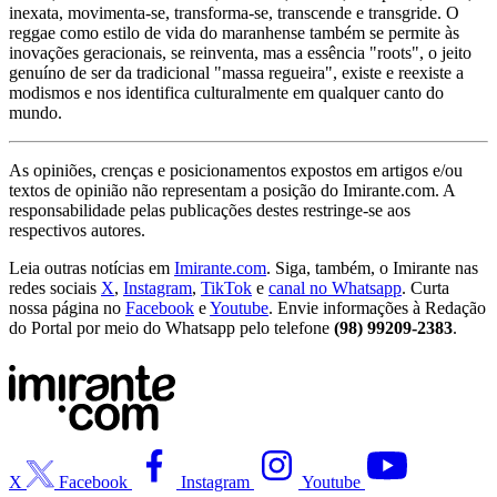
inexata, movimenta-se, transforma-se, transcende e transgride. O
reggae como estilo de vida do maranhense também se permite às
inovações geracionais, se reinventa, mas a essência "roots", o jeito
genuíno de ser da tradicional "massa regueira", existe e reexiste a
modismos e nos identifica culturalmente em qualquer canto do
mundo.
As opiniões, crenças e posicionamentos expostos em artigos e/ou
textos de opinião não representam a posição do Imirante.com. A
responsabilidade pelas publicações destes restringe-se aos
respectivos autores.
Leia outras notícias em
Imirante.com
. Siga, também, o Imirante nas
redes sociais
X
,
Instagram
,
TikTok
e
canal no Whatsapp
. Curta
nossa página no
Facebook
e
Youtube
. Envie informações à Redação
do Portal por meio do Whatsapp pelo telefone
(98) 99209-2383
.
X
Facebook
Instagram
Youtube