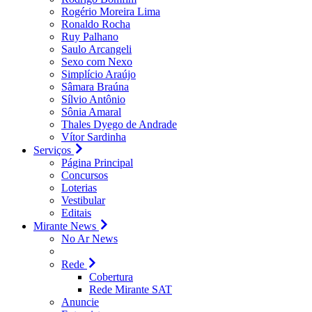
Rogério Moreira Lima
Ronaldo Rocha
Ruy Palhano
Saulo Arcangeli
Sexo com Nexo
Simplício Araújo
Sâmara Braúna
Sílvio Antônio
Sônia Amaral
Thales Dyego de Andrade
Vítor Sardinha
Serviços
Página Principal
Concursos
Loterias
Vestibular
Editais
Mirante News
No Ar News
Rede
Cobertura
Rede Mirante SAT
Anuncie