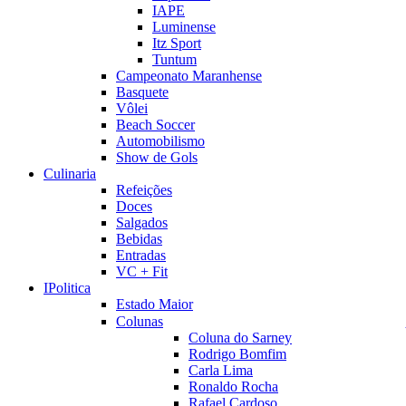
IAPE
Luminense
Itz Sport
Tuntum
Campeonato Maranhense
Basquete
Vôlei
Beach Soccer
Automobilismo
Show de Gols
Culinaria
Refeições
Doces
Salgados
Bebidas
Entradas
VC + Fit
IPolitica
Estado Maior
Colunas
Coluna do Sarney
Rodrigo Bomfim
Carla Lima
Ronaldo Rocha
Rafael Cardoso