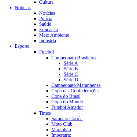
Cultura
Notícias
Notícias
Polícia
Saúde
Educação
Meio Ambiente
Indústria
Esporte
Futebol
Campeonato Brasileiro
Série A
Série B
Série C
Série D
Campeonato Maranhense
Copa das Confederações
Copa do Brasil
Copa do Mundo
Futebol Amador
Times
Sampaio Corrêa
Moto Club
Maranhão
Imperatriz