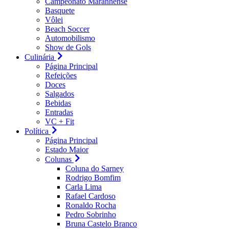
Campeonato Maranhense
Basquete
Vôlei
Beach Soccer
Automobilismo
Show de Gols
Culinária
Página Principal
Refeições
Doces
Salgados
Bebidas
Entradas
VC + Fit
Política
Página Principal
Estado Maior
Colunas
Coluna do Sarney
Rodrigo Bomfim
Carla Lima
Rafael Cardoso
Ronaldo Rocha
Pedro Sobrinho
Bruna Castelo Branco