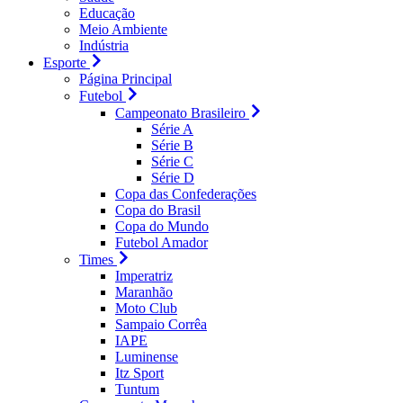
Educação
Meio Ambiente
Indústria
Esporte
Página Principal
Futebol
Campeonato Brasileiro
Série A
Série B
Série C
Série D
Copa das Confederações
Copa do Brasil
Copa do Mundo
Futebol Amador
Times
Imperatriz
Maranhão
Moto Club
Sampaio Corrêa
IAPE
Luminense
Itz Sport
Tuntum