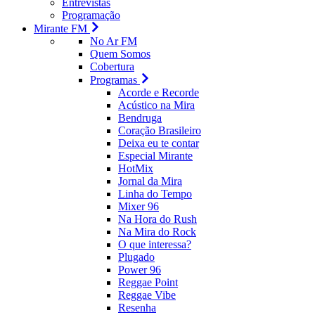
Entrevistas
Programação
Mirante FM
No Ar FM
Quem Somos
Cobertura
Programas
Acorde e Recorde
Acústico na Mira
Bendruga
Coração Brasileiro
Deixa eu te contar
Especial Mirante
HotMix
Jornal da Mira
Linha do Tempo
Mixer 96
Na Hora do Rush
Na Mira do Rock
O que interessa?
Plugado
Power 96
Reggae Point
Reggae Vibe
Resenha