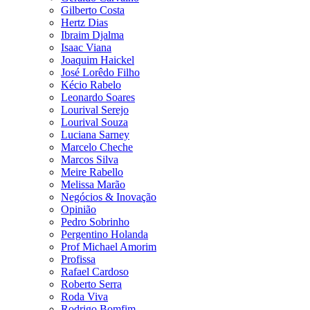
Gilberto Costa
Hertz Dias
Ibraim Djalma
Isaac Viana
Joaquim Haickel
José Lorêdo Filho
Kécio Rabelo
Leonardo Soares
Lourival Serejo
Lourival Souza
Luciana Sarney
Marcelo Cheche
Marcos Silva
Meire Rabello
Melissa Marão
Negócios & Inovação
Opinião
Pedro Sobrinho
Pergentino Holanda
Prof Michael Amorim
Profissa
Rafael Cardoso
Roberto Serra
Roda Viva
Rodrigo Bomfim