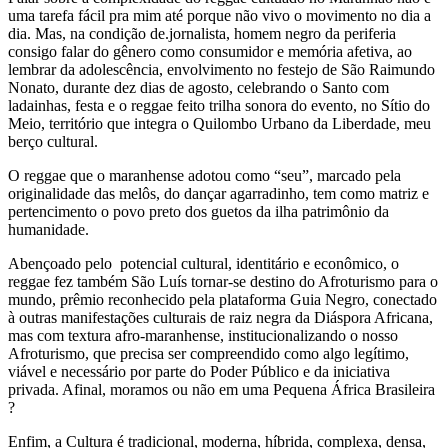
uma tarefa fácil pra mim até porque não vivo o movimento no dia a
dia. Mas, na condição de.jornalista, homem negro da periferia
consigo falar do gênero como consumidor e memória afetiva, ao
lembrar da adolescência, envolvimento no festejo de São Raimundo
Nonato, durante dez dias de agosto, celebrando o Santo com
ladainhas, festa e o reggae feito trilha sonora do evento, no Sítio do
Meio, território que integra o Quilombo Urbano da Liberdade, meu
berço cultural.
O reggae que o maranhense adotou como “seu”, marcado pela
originalidade das melôs, do dançar agarradinho, tem como matriz e
pertencimento o povo preto dos guetos da ilha patrimônio da
humanidade.
Abençoado pelo potencial cultural, identitário e econômico, o
reggae fez também São Luís tornar-se destino do Afroturismo para o
mundo, prêmio reconhecido pela plataforma Guia Negro, conectado
à outras manifestações culturais de raiz negra da Diáspora Africana,
mas com textura afro-maranhense, institucionalizando o nosso
Afroturismo, que precisa ser compreendido como algo legítimo,
viável e necessário por parte do Poder Público e da iniciativa
privada. Afinal, moramos ou não em uma Pequena África Brasileira
?
Enfim, a Cultura é tradicional, moderna, híbrida, complexa, densa,