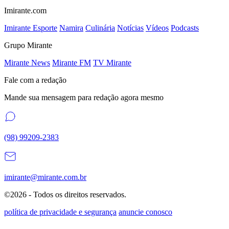
Imirante.com
Imirante Esporte
Namira
Culinária
Notícias
Vídeos
Podcasts
Grupo Mirante
Mirante News
Mirante FM
TV Mirante
Fale com a redação
Mande sua mensagem para redação agora mesmo
(98) 99209-2383
imirante@mirante.com.br
©2026 - Todos os direitos reservados.
política de privacidade e segurança
anuncie conosco