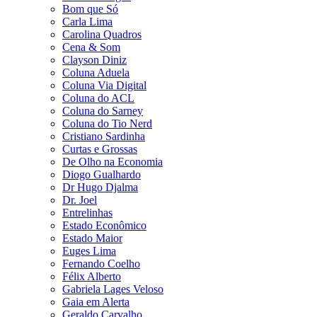
Bom que Só
Carla Lima
Carolina Quadros
Cena & Som
Clayson Diniz
Coluna Aduela
Coluna Via Digital
Coluna do ACL
Coluna do Sarney
Coluna do Tio Nerd
Cristiano Sardinha
Curtas e Grossas
De Olho na Economia
Diogo Gualhardo
Dr Hugo Djalma
Dr. Joel
Entrelinhas
Estado Econômico
Estado Maior
Euges Lima
Fernando Coelho
Félix Alberto
Gabriela Lages Veloso
Gaia em Alerta
Geraldo Carvalho