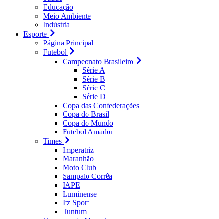
Educação
Meio Ambiente
Indústria
Esporte
Página Principal
Futebol
Campeonato Brasileiro
Série A
Série B
Série C
Série D
Copa das Confederações
Copa do Brasil
Copa do Mundo
Futebol Amador
Times
Imperatriz
Maranhão
Moto Club
Sampaio Corrêa
IAPE
Luminense
Itz Sport
Tuntum