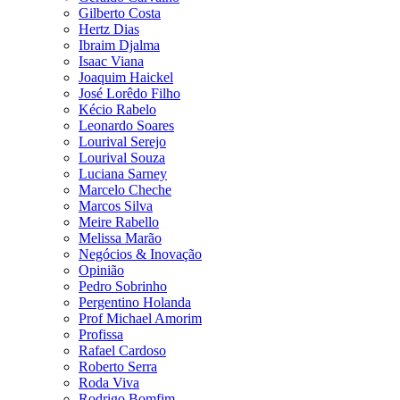
Gilberto Costa
Hertz Dias
Ibraim Djalma
Isaac Viana
Joaquim Haickel
José Lorêdo Filho
Kécio Rabelo
Leonardo Soares
Lourival Serejo
Lourival Souza
Luciana Sarney
Marcelo Cheche
Marcos Silva
Meire Rabello
Melissa Marão
Negócios & Inovação
Opinião
Pedro Sobrinho
Pergentino Holanda
Prof Michael Amorim
Profissa
Rafael Cardoso
Roberto Serra
Roda Viva
Rodrigo Bomfim