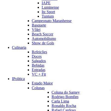
IAPE
Luminense
Itz Sport
Tuntum
Campeonato Maranhense
Basquete
Vôlei
Beach Soccer
Automobilismo
Show de Gols
Culinaria
Refeições
Doces
Salgados
Bebidas
Entradas
VC + Fit
IPolitica
Estado Maior
Colunas
Coluna do Sarney
Rodrigo Bomfim
Carla Lima
Ronaldo Rocha
Rafael Cardoso