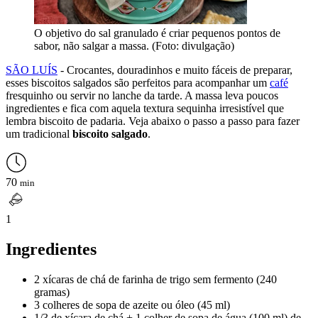
O objetivo do sal granulado é criar pequenos pontos de
sabor, não salgar a massa. (Foto: divulgação)
SÃO LUÍS
- Crocantes, douradinhos e muito fáceis de preparar,
esses biscoitos salgados são perfeitos para acompanhar um
café
fresquinho ou servir no lanche da tarde. A massa leva poucos
ingredientes e fica com aquela textura sequinha irresistível que
lembra biscoito de padaria. Veja abaixo o passo a passo para fazer
um tradicional
biscoito salgado
.
70
min
1
Ingredientes
2 xícaras de chá de farinha de trigo sem fermento (240
gramas)
3 colheres de sopa de azeite ou óleo (45 ml)
1/3 de xícara de chá + 1 colher de sopa de água (100 ml) de