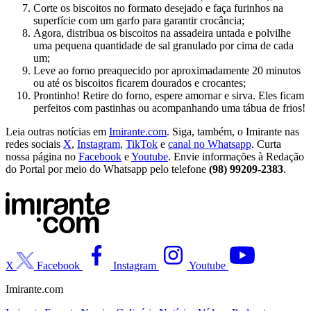
Corte os biscoitos no formato desejado e faça furinhos na
superfície com um garfo para garantir crocância;
Agora, distribua os biscoitos na assadeira untada e polvilhe
uma pequena quantidade de sal granulado por cima de cada
um;
Leve ao forno preaquecido por aproximadamente 20 minutos
ou até os biscoitos ficarem dourados e crocantes;
Prontinho! Retire do forno, espere amornar e sirva. Eles ficam
perfeitos com pastinhas ou acompanhando uma tábua de frios!
Leia outras notícias em
Imirante.com
. Siga, também, o Imirante nas
redes sociais
X
,
Instagram
,
TikTok
e
canal no Whatsapp
. Curta
nossa página no
Facebook
e
Youtube
. Envie informações à Redação
do Portal por meio do Whatsapp pelo telefone
(98) 99209-2383
.
X
Facebook
Instagram
Youtube
Imirante.com