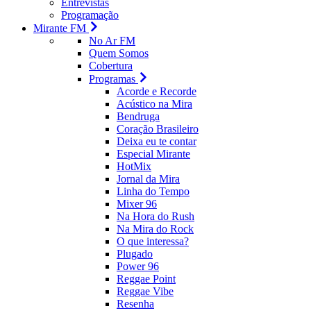
Entrevistas
Programação
Mirante FM
No Ar FM
Quem Somos
Cobertura
Programas
Acorde e Recorde
Acústico na Mira
Bendruga
Coração Brasileiro
Deixa eu te contar
Especial Mirante
HotMix
Jornal da Mira
Linha do Tempo
Mixer 96
Na Hora do Rush
Na Mira do Rock
O que interessa?
Plugado
Power 96
Reggae Point
Reggae Vibe
Resenha