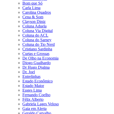
Bom que Só
Carla Lima
Carolina Quadros
Cena & Som
Clayson Diniz
Coluna Aduela
Coluna Via Digital
Coluna do ACL
Coluna do Sarney
Coluna do Tio Nerd
Cristiano Sardinha
Curtas e Grossas
De Olho na Economia
Diogo Gualhardo
Dr Hugo Djalma
Dr. Joel
Entrelinhas
Estado Econômico
Estado Maior
Euges Lima
Fernando Coelho
Félix Alberto
Gabriela Lages Veloso
Gaia em Alerta
Geraldo Carvalho