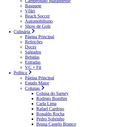
Campeonato Maranhense
Basquete
Vôlei
Beach Soccer
Automobilismo
Show de Gols
Culinária
Página Principal
Refeições
Doces
Salgados
Bebidas
Entradas
VC + Fit
Política
Página Principal
Estado Maior
Colunas
Coluna do Sarney
Rodrigo Bomfim
Carla Lima
Rafael Cardoso
Ronaldo Rocha
Pedro Sobrinho
Bruna Castelo Branco