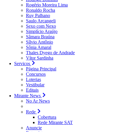
Rogério Moreira Lima
Ronaldo Rocha
Ruy Palhano
Saulo Arcangeli
Sexo com Nexo
Simplício Araújo
Sâmara Braúna
Sílvio Antônio
Sônia Amaral
Thales Dyego de Andrade
Vítor Sardinha
Serviços
Página Principal
Concursos
Loterias
Vestibular
Editais
Mirante News
No Ar News
Rede
Cobertura
Rede Mirante SAT
Anuncie