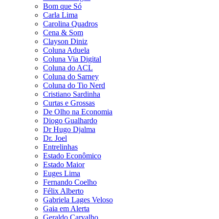
Bom que Só
Carla Lima
Carolina Quadros
Cena & Som
Clayson Diniz
Coluna Aduela
Coluna Via Digital
Coluna do ACL
Coluna do Sarney
Coluna do Tio Nerd
Cristiano Sardinha
Curtas e Grossas
De Olho na Economia
Diogo Gualhardo
Dr Hugo Djalma
Dr. Joel
Entrelinhas
Estado Econômico
Estado Maior
Euges Lima
Fernando Coelho
Félix Alberto
Gabriela Lages Veloso
Gaia em Alerta
Geraldo Carvalho