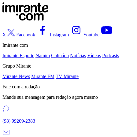
X
Facebook
Instagram
Youtube
Imirante.com
Imirante Esporte
Namira
Culinária
Notícias
Vídeos
Podcasts
Grupo Mirante
Mirante News
Mirante FM
TV Mirante
Fale com a redação
Mande sua mensagem para redação agora mesmo
(98) 99209-2383