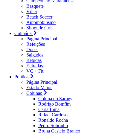
Campeonato Maranhense
Basquete
Vôlei
Beach Soccer
Automobilismo
Show de Gols
Culinária
Página Principal
Refeições
Doces
Salgados
Bebidas
Entradas
VC + Fit
Política
Página Principal
Estado Maior
Colunas
Coluna do Sarney
Rodrigo Bomfim
Carla Lima
Rafael Cardoso
Ronaldo Rocha
Pedro Sobrinho
Bruna Castelo Branco