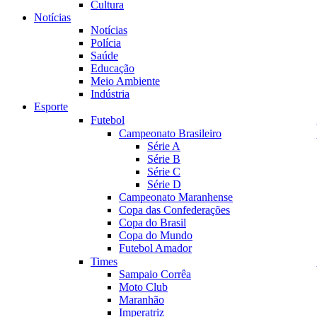
Cultura
Notícias
Notícias
Polícia
Saúde
Educação
Meio Ambiente
Indústria
Esporte
Futebol
Campeonato Brasileiro
Série A
Série B
Série C
Série D
Campeonato Maranhense
Copa das Confederações
Copa do Brasil
Copa do Mundo
Futebol Amador
Times
Sampaio Corrêa
Moto Club
Maranhão
Imperatriz