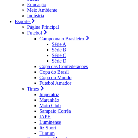
Educação
Meio Ambiente
Indústria
Esporte
Página Principal
Futebol
Campeonato Brasileiro
Série A
Série B
Série C
Série D
Copa das Confederações
Copa do Brasil
Copa do Mundo
Futebol Amador
Times
Imperatriz
Maranhão
Moto Club
Sampaio Corrêa
IAPE
Luminense
Itz Sport
Tuntum