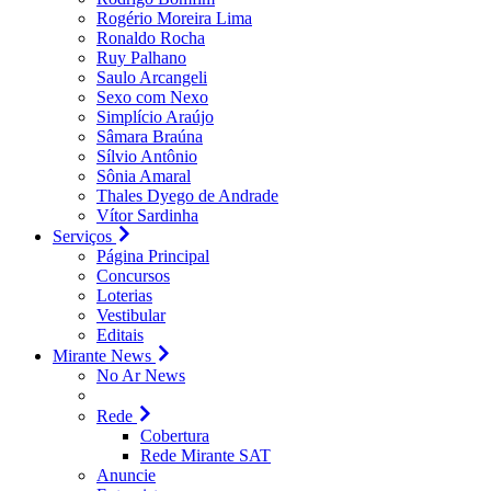
Rogério Moreira Lima
Ronaldo Rocha
Ruy Palhano
Saulo Arcangeli
Sexo com Nexo
Simplício Araújo
Sâmara Braúna
Sílvio Antônio
Sônia Amaral
Thales Dyego de Andrade
Vítor Sardinha
Serviços
Página Principal
Concursos
Loterias
Vestibular
Editais
Mirante News
No Ar News
Rede
Cobertura
Rede Mirante SAT
Anuncie