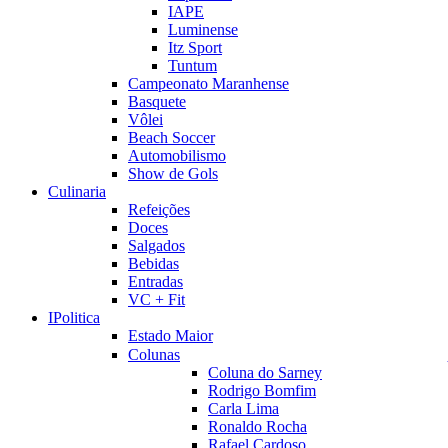
IAPE
Luminense
Itz Sport
Tuntum
Campeonato Maranhense
Basquete
Vôlei
Beach Soccer
Automobilismo
Show de Gols
Culinaria
Refeições
Doces
Salgados
Bebidas
Entradas
VC + Fit
IPolitica
Estado Maior
Colunas
Coluna do Sarney
Rodrigo Bomfim
Carla Lima
Ronaldo Rocha
Rafael Cardoso