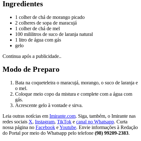
Ingredientes
1 colher de chá de morango picado
2 colheres de sopa de maracujá
1 colher de chá de mel
100 mililitros de suco de laranja natural
1 litro de água com gás
gelo
Continua após a publicidade..
Modo de Preparo
Bata na coqueteleira o maracujá, morango, o suco de laranja e
o mel.
Coloque meio copo da mistura e complete com a água com
gás.
Acrescente gelo à vontade e sirva.
Leia outras notícias em
Imirante.com
. Siga, também, o Imirante nas
redes sociais
X
,
Instagram
,
TikTok
e
canal no Whatsapp
. Curta
nossa página no
Facebook
e
Youtube
. Envie informações à Redação
do Portal por meio do Whatsapp pelo telefone
(98) 99209-2383
.