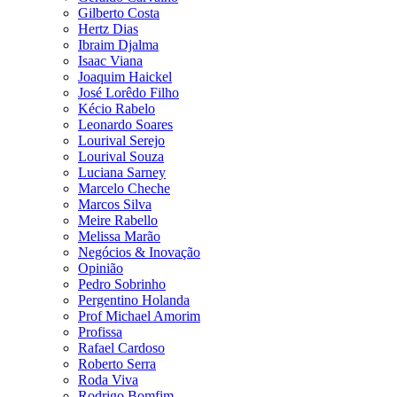
Gilberto Costa
Hertz Dias
Ibraim Djalma
Isaac Viana
Joaquim Haickel
José Lorêdo Filho
Kécio Rabelo
Leonardo Soares
Lourival Serejo
Lourival Souza
Luciana Sarney
Marcelo Cheche
Marcos Silva
Meire Rabello
Melissa Marão
Negócios & Inovação
Opinião
Pedro Sobrinho
Pergentino Holanda
Prof Michael Amorim
Profissa
Rafael Cardoso
Roberto Serra
Roda Viva
Rodrigo Bomfim