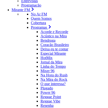
Entrevistas
Programação
Mirante FM
No Ar FM
Quem Somos
Cobertura
Programas
Acorde e Recorde
Acústico na Mira
Bendruga
Coração Brasileiro
Deixa eu te contar
Especial Mirante
HotMix
Jornal da Mira
Linha do Tempo
Mixer 96
Na Hora do Rush
Na Mira do Rock
O que interessa?
Plugado
Power 96
Reggae Point
Reggae Vibe
Resenha